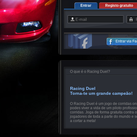
Entrar
Registo gratuito
Entrar via F
O que é o Racing Duel?
Racing Duel
Torna-te um grande campeão!
O Racing Duel é um jogo de corridas on
podes viver a vida de um piloto profissi
corridas. Joga de forma gratuita contra 
jogadores de toda a parte do mundo e s
a cortar a meta!