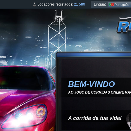
Lingua:
Jogadores registados:
21 580
Português
BEM-VINDO
AO JOGO DE CORRIDAS ONLINE RA
A corrida da tua vida!