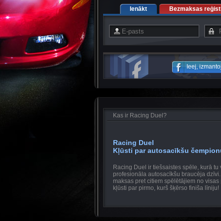
Ienākt
Bezmaksas reģistr
Ieej, izmant
Kas ir Racing Duel?
Racing Duel
Kļūsti par autosacīkšu čempion
Racing Duel ir tiešsaistes spēle, kurā tu 
profesionāla autosacīkšu braucēja dzīvi
maksas pret citiem spēlētājiem no visas
kļūsti par pirmo, kurš šķērso finiša līniju!