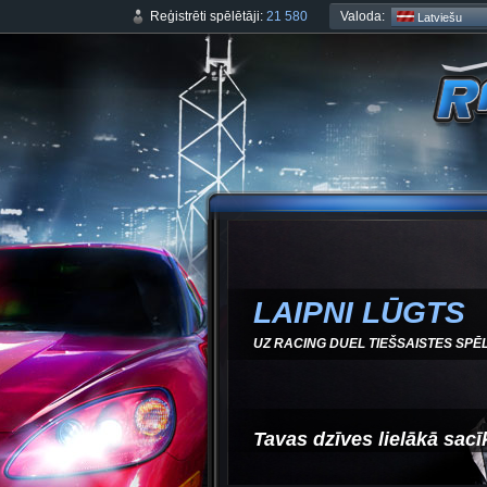
Valoda:
Reģistrēti spēlētāji:
21 580
Latviešu
LAIPNI LŪGTS
UZ RACING DUEL TIEŠSAISTES SPĒL
Tavas dzīves lielākā sacī